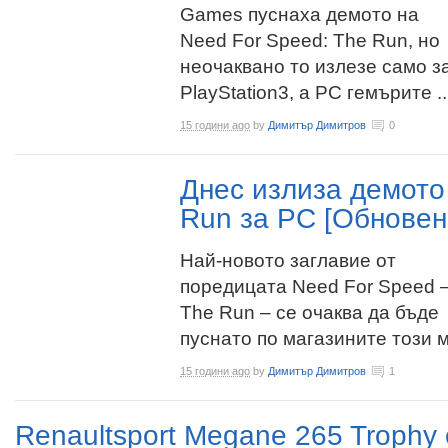
Games пуснаха демото на
Need For Speed: The Run, но
неочаквано то излезе само з
PlayStation3, а PC гемърите ..
15 години ago
by
Димитър Димитров
0
Днес излиза демото
Run за PC [Обновен
Най-новото заглавие от
поредицата Need For Speed 
The Run – се очаква да бъде
пуснато по магазините този ме
15 години ago
by
Димитър Димитров
1
Renaultsport Megane 265 Trophy 