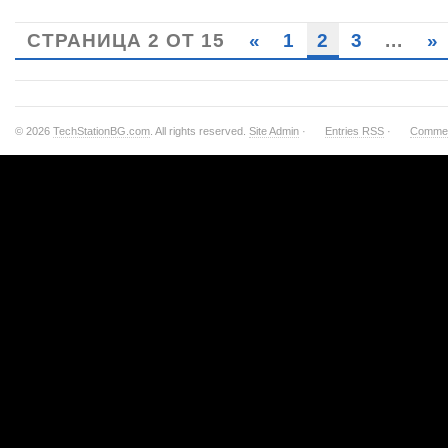
СТРАНИЦА 2 ОТ 15
«
1
2
3
...
»
© 2026
TechStationBG.com
. All rights reserved.
Site Admin
·
Entries RSS
·
Comme