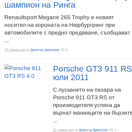
шампион на Ринга
Renaultsport Megane 265 Trophy е новият
носител на короната на Нюрбургринг при
автомобилите с предно предаване, съобщават
...
15 години ago
by
Димитър Димитров
0
Porsche GT3 911 RS
юли 2011
С пускането на пазара на
Porsche 911 GT3 RS от
производителя успяха да
върнат маниаците на бързите
...
15 години ago
by
Димитър Димитров
0