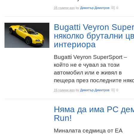
15 години ago
by
Димитър Димитров
0
Bugatti Veyron Super
няколко брутални цв
интериора
Bugatti Veyron SuperSport –
който не е чувал за този
автомобил или е живял в
пещера през последните някол
15 години ago
by
Димитър Димитров
0
Няма да има PC дем
Run!
Миналата седмица от EA