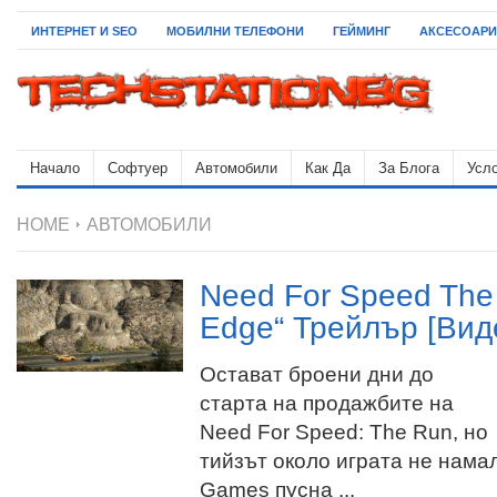
ИНТЕРНЕТ И SEO
МОБИЛНИ ТЕЛЕФОНИ
ГЕЙМИНГ
АКСЕСОАРИ
Начало
Софтуер
Автомобили
Как Да
За Блога
Усло
HOME
АВТОМОБИЛИ
Need For Speed The
Edge“ Трейлър [Вид
Остават броени дни до
старта на продажбите на
Need For Speed: The Run, но
тийзът около играта не нама
Games пусна ...