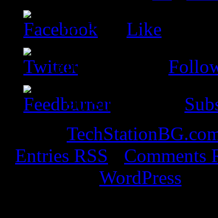
65
Fans
Like
310
Followers
Follo
90
Subscribers
Subs
© 2026
TechStationBG.co
·
Entries RSS
·
Comments 
Powered by
WordPress
· De