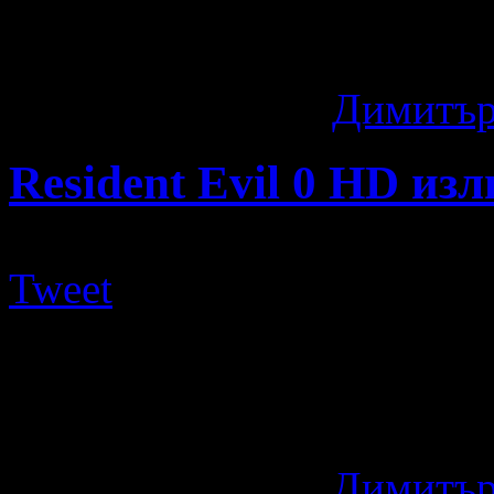
беше пусната публично и 
дата на излизане ...
11 години ago
by
Димитър
Resident Evil 0 HD изл
Tweet
Спомняте ли си Resident E
малко пазят спомена за таз
2002-ра година ...
11 години ago
by
Димитър