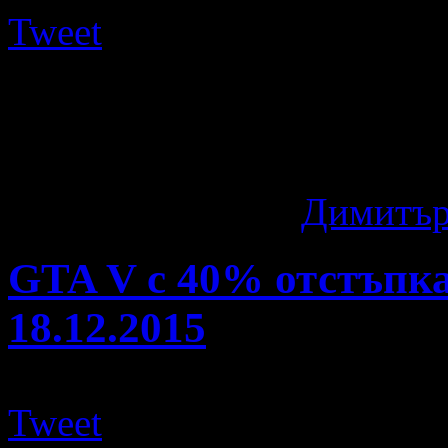
Tweet
Най-новата част на от поп
Creed: Syndicate – в моме
Fast2Play на скандално ...
11 години ago
by
Димитър
GTA V с 40% отстъпка 
18.12.2015
Tweet