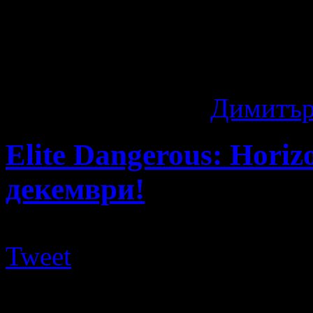
Специалната оферта в Ste
може да си купите играта 
предложението ...
11 години ago
by
Димитър
Elite Dangerous: Horiz
декември!
Tweet
Преди около седмица бетат