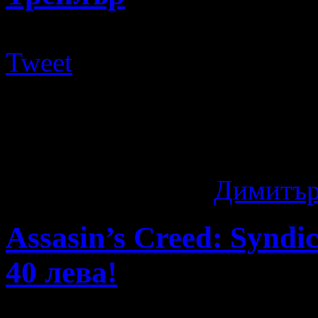
Tweet
Rise of the Tomb Raider е 
поредицата, в която главен
толкова) Лара Крофт. ...
11 години ago
by
Димитър
Assasin’s Creed: Syndi
40 лева!