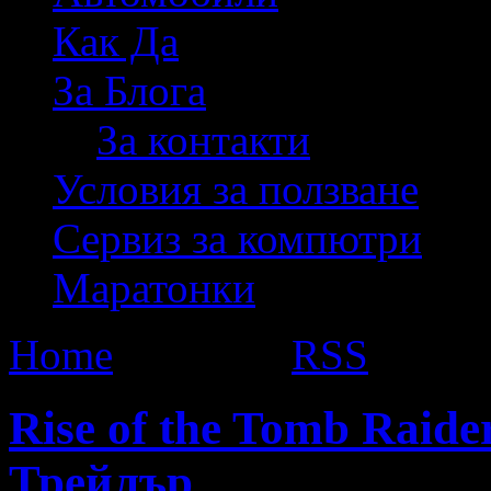
Как Да
За Блога
За контакти
Условия за ползване
Сервиз за компютри
Маратонки
Home
Софтуер
RSS
Rise of the Tomb Raid
Трейлър