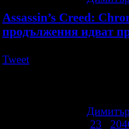
Assassin’s Creed: Chro
продължения идват пр
Tweet
От Ubisoft излязоха с офи
дати на новите попълнения
Creed: Chronicles. Първо, .
11 години ago
by
Димитър
Страница 1 от 67
1
2
3
...
20
4