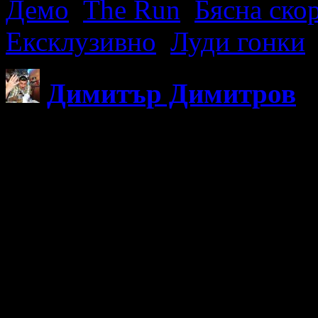
Демо
,
The Run
,
Бясна ско
Ексклузивно
,
Луди гонки
Димитър Димитров
Казвам се Димитър Димит
професионално с Google S
уеб дизайн и уеб разработ
TechStationBG.com, но им
Интересувам се също от с
спортни автомобили и още
тази публикация, следвайт