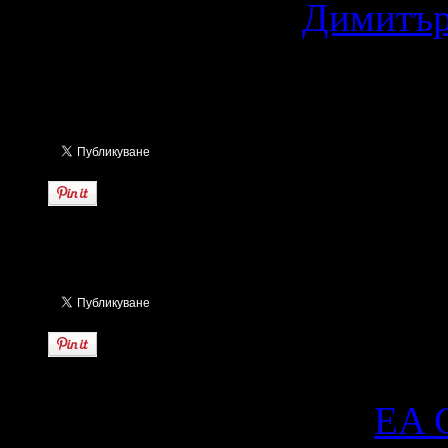
15 години ago
by
Димитър
Миналата седмица от
EA 