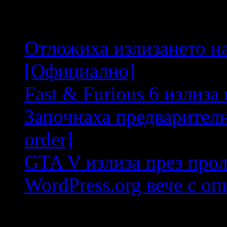
Related Articles
Отложиха излизането н
[Официално]
Fast & Furious 6 излиза
Започнаха предварителн
order]
GTA V излиза през прол
WordPress.org вече с о
Leave a Reply