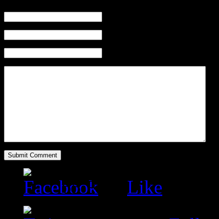
Name (Required)
Mail (will not be published) (Require
Website
65
Fans
Like