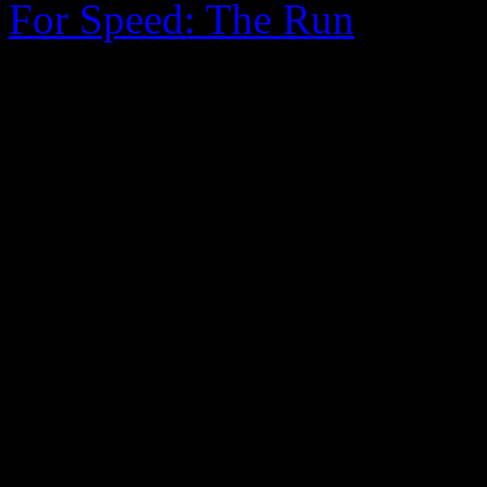
For Speed: The Run
, но не
Xbox 360 и PlayStation3, 
празни чинии. Явно новат
компании (типичен приме
толерират конзолните фено
оставяни на по-заден план
Сега най-после излезе офи
Need For Speed: The Run з
The reason why we choose