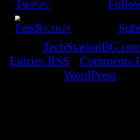
310
Followers
Follo
90
Subscribers
Subs
© 2026
TechStationBG.co
·
Entries RSS
·
Comments 
Powered by
WordPress
· De