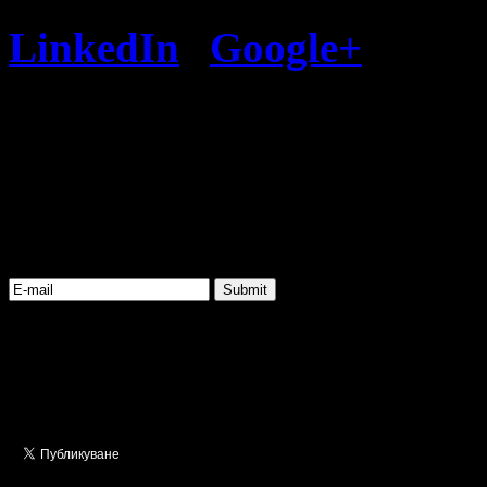
LinkedIn
|
Google+
Следет
за да получавате новите 
Get Updates
Subscribe to our e-mail news
Share This Post