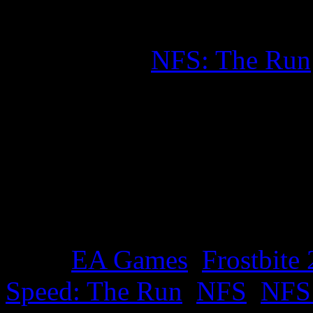
Няма да ви превеждам цел
От екипа на
NFS: The Run
процесът по направата му
да се направи демо за кон
са
предпочели да се съср
пълната версия на NFS:
ноемрви 2011 година
!
Tags:
EA Games
,
Frostbite 
Speed: The Run
,
NFS
,
NFS