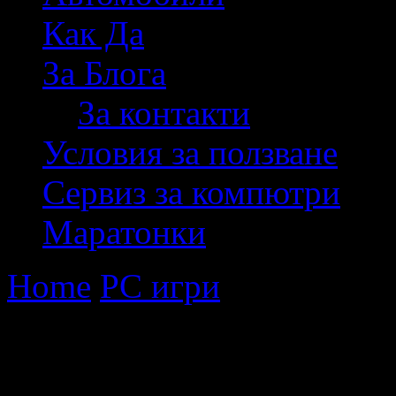
Как Да
За Блога
За контакти
Условия за ползване
Сервиз за компютри
Маратонки
Home
PC игри
Няма да им
Няма да има PC дем