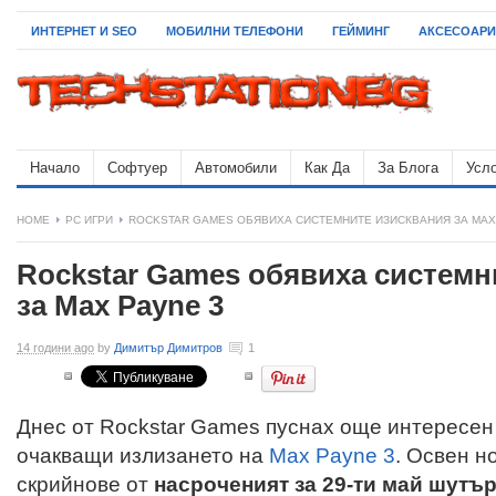
ИНТЕРНЕТ И SEO
МОБИЛНИ ТЕЛЕФОНИ
ГЕЙМИНГ
АКСЕСОАРИ
Начало
Софтуер
Автомобили
Как Да
За Блога
Усло
HOME
PC ИГРИ
ROCKSTAR GAMES ОБЯВИХА СИСТЕМНИТЕ ИЗИСКВАНИЯ ЗА MAX 
Rockstar Games обявиха системн
за Max Payne 3
14 години ago
by
Димитър Димитров
1
Днес от Rockstar Games пуснах още интересен
очакващи излизането на
Max Payne 3
. Освен н
скрийнове от
насроченият за 29-ти май шутъ