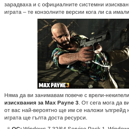
зарадваха и с официалните системни изискван
играта – те конзолните версии кога ли са има
Няма да ви занимавам повече с врели-некипел
изисквания за Max Payne 3
. От сега мога да в
от вас най-вероятно ще им се наложи ъпгрейд
играта ще гълта доста ресурси.
ОС:
Windows 7 32/64 Service Pack 1, Windows