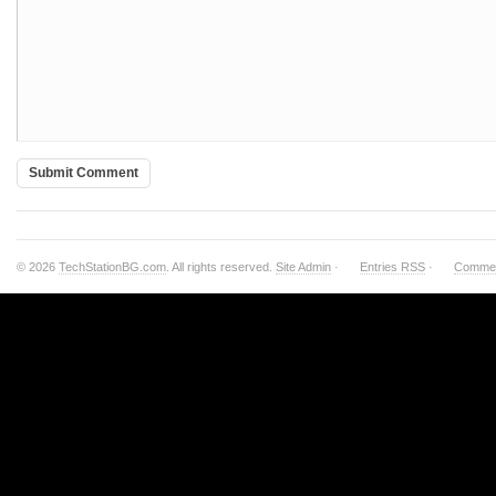
© 2026
TechStationBG.com
. All rights reserved.
Site Admin
·
Entries RSS
·
Comme