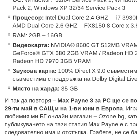
Pack 2, Windows XP 32/64 Service Pack 3
Процесор:
Intel Dual Core 2.4 GHZ – i7 3930
AMD Dual Core 2.6 GHZ – FX8150 8 Core x 3
RAM: 2GB – 16GB
Видеокарта:
NVIDIA® 8600 GT 512MB VRAM
GeForce® GTX 680 2GB VRAM / Radeon HD 
Radeon HD 7970 3GB VRAM
Звукова карта:
100% Direct X 9.0 съвместима
съвместима с поддръжка на Dolby Digital Liv
Място на харда:
35 GB
И пак да повторя –
Max Payne 3 за PC ще се 
29-ти май в САЩ и на 1-ви юни в Европа
. Иг
любимия ми БГ онлайн магазин – Ozone.bg, кат
публикуването на тази статия Max Payne е с пр
следователно има и отстъпка. Грабете, не се ба