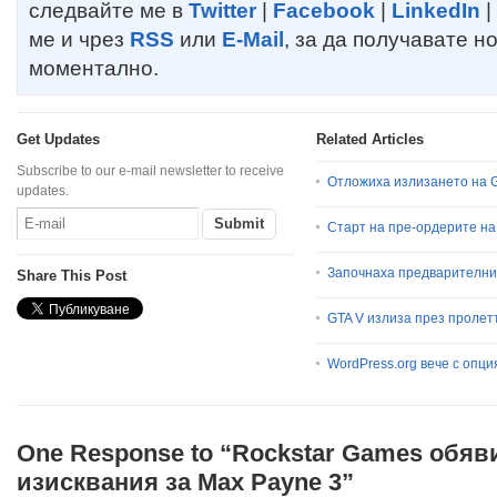
следвайте ме в
Twitter
|
Facebook
|
LinkedIn
|
ме и чрез
RSS
или
E-Mail
, за да получавате н
моментално.
Get Updates
Related Articles
Subscribe to our e-mail newsletter to receive
Отложиха излизането на G
updates.
Старт на пре-ордерите на C
Започнаха предварителните
Share This Post
GTA V излиза през пролет
WordPress.org вече с опц
One Response to “Rockstar Games обяв
изисквания за Max Payne 3”