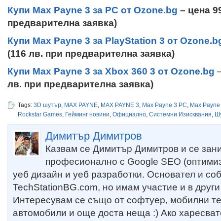
Купи Max Payne 3 за PC от Ozone.bg
– цена 99
предварителна заявка)
Купи Max Payne 3 за PlayStation 3 от Ozone.b
(116 лв. при предварителна заявка)
Купи Max Payne 3 за Xbox 360 3 от Ozone.bg
лв. при предварителна заявка)
Tags:
3D шутър
,
MAX PAYNE
,
MAX PAYNE 3
,
Max Payne 3 PC
,
Max Payne
Rockstar Games
,
Гейминг новини
,
Официално
,
Системни Изисквания
,
Ш
Димитър Димитров
Казвам се Димитър Димитров и се зан
професионално с Google SEO (оптимиз
уеб дизайн и уеб разработки. Основател и со
TechStationBG.com, но имам участие и в други
Интересувам се също от софтуер, мобилни т
автомобили и още доста неща :) Ако харесват