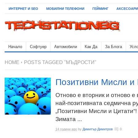
ИНТЕРНЕТ И SEO
МОБИЛНИ ТЕЛЕФОНИ
ГЕЙМИНГ
АКСЕСОАРИ
Начало
Софтуер
Автомобили
Как Да
За Блога
Усло
HOME
POSTS TAGGED "МЪДРОСТИ"
Позитивни Мисли и 
Отново е вторник и отново е
най-позитивната седмична р
„Позитивни Мисли и Цитати“!
Зимата ...
14 години ago
by
Димитър Димитров
0