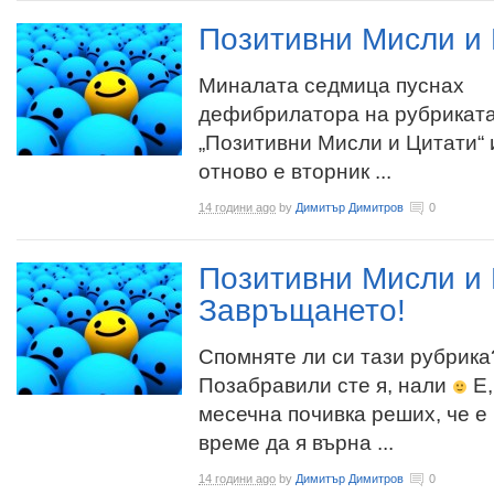
Позитивни Мисли и 
Миналата седмица пуснах
дефибрилатора на рубрикат
„Позитивни Мисли и Цитати“ 
отново е вторник ...
14 години ago
by
Димитър Димитров
0
Позитивни Мисли и 
Завръщането!
Спомняте ли си тази рубрика
Позабравили сте я, нали
Е,
месечна почивка реших, че е
време да я върна ...
14 години ago
by
Димитър Димитров
0