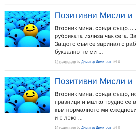
Позитивни Мисли и 
Вторник мина, сряда също… 
рубриката излиза чак сега. 
Защото съм се заринал с раб
буквално не ми ...
14 години ago
by
Димитър Димитров
0
Позитивни Мисли и 
Вторник мина, сряда също, н
празници и малко трудно се
към нормалното ми ежедневи
и с леко ...
14 години ago
by
Димитър Димитров
0