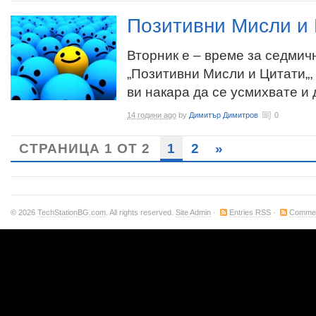
Позитивни Мисли и 
Вторник е – време за седмич
„Позитивни Мисли и Цитати„,
ви накара да се усмихвате и д
14 години ago
by
Димитър Димитров
0
СТРАНИЦА 1 ОТ 2
1
2
»
© 2026
TechStationBG.com
. All rights reserved.
Site Admin
·
Entries RSS
·
Comme