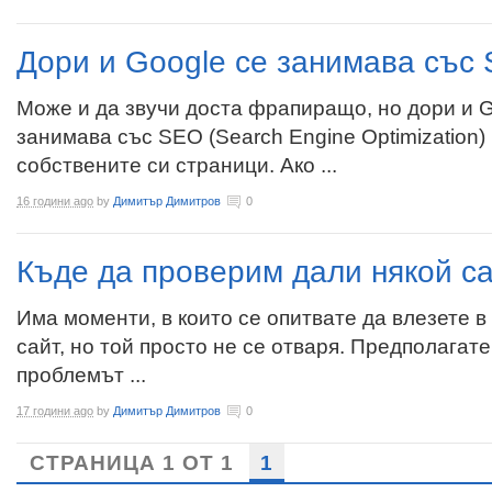
Дори и Google се занимава със
Може и да звучи доста фрапиращо, но дори и G
занимава със SEO (Search Engine Optimization)
собствените си страници. Ако ...
16 години ago
by
Димитър Димитров
0
Къде да проверим дали някой са
Има моменти, в които се опитвате да влезете в
сайт, но той просто не се отваря. Предполагате
проблемът ...
17 години ago
by
Димитър Димитров
0
СТРАНИЦА 1 ОТ 1
1