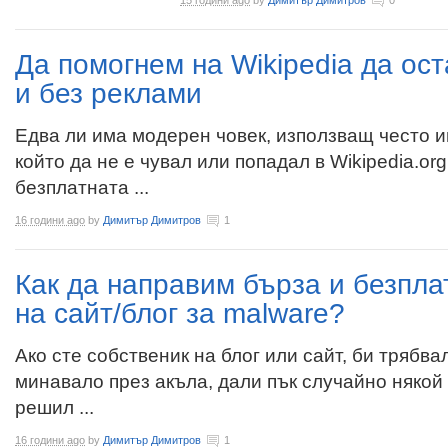
15 години ago
by
Димитър Димитров
0
Да помогнем на Wikipedia да ос
и без реклами
Едва ли има модерен човек, използващ често и
който да не е чувал или попадал в Wikipedia.org
безплатната ...
16 години ago
by
Димитър Димитров
1
Как да направим бърза и безпла
на сайт/блог за malware?
Ако сте собственик на блог или сайт, би трябва
минавало през акъла, дали пък случайно някой 
решил ...
16 години ago
by
Димитър Димитров
1