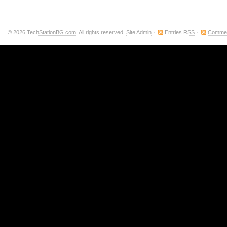
© 2026
TechStationBG.com
. All rights reserved.
Site Admin
·
Entries RSS
·
Comme