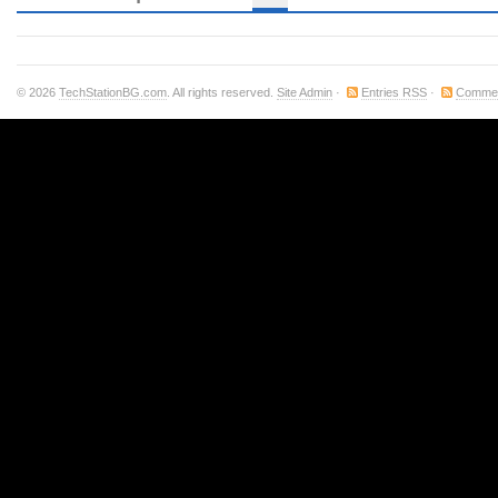
© 2026
TechStationBG.com
. All rights reserved.
Site Admin
·
Entries RSS
·
Comme