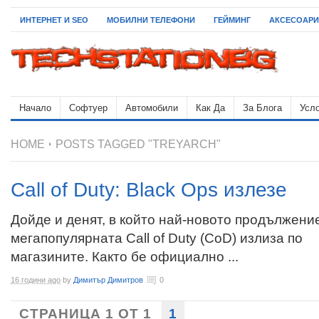
ИНТЕРНЕТ И SEO
МОБИЛНИ ТЕЛЕФОНИ
ГЕЙМИНГ
АКСЕСОАРИ
Начало
Софтуер
Автомобили
Как Да
За Блога
Усло
HOME
POSTS TAGGED "TREYARCH"
Call of Duty: Black Ops излезе
Дойде и денят, в който най-новото продължени
мегапопулярната Call of Duty (CoD) излиза по
магазините. Както бе официално ...
16 години ago
by
Димитър Димитров
0
СТРАНИЦА 1 ОТ 1
1