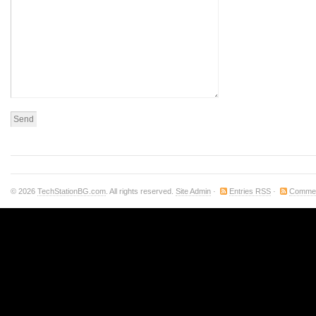
© 2026
TechStationBG.com
. All rights reserved.
Site Admin
·
Entries RSS
·
Comme