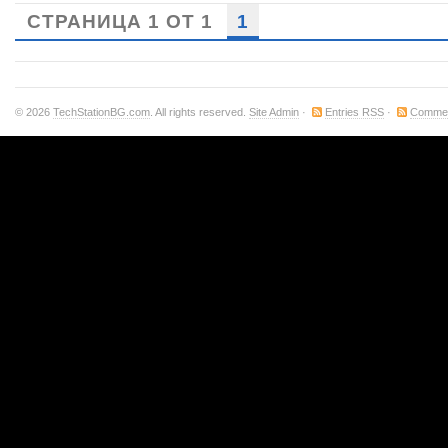
СТРАНИЦА 1 ОТ 1
1
© 2026
TechStationBG.com
. All rights reserved.
Site Admin
·
Entries RSS
·
Comme