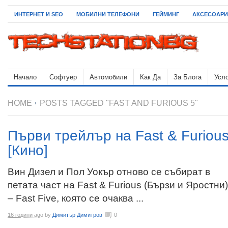
ИНТЕРНЕТ И SEO
МОБИЛНИ ТЕЛЕФОНИ
ГЕЙМИНГ
АКСЕСОАРИ
Начало
Софтуер
Автомобили
Как Да
За Блога
Усло
HOME
POSTS TAGGED "FAST AND FURIOUS 5"
Първи трейлър на Fast & Furious:
[Кино]
Вин Дизел и Пол Уокър отново се събират в
петата част на Fast & Furious (Бързи и Яростни)
– Fast Five, която се очаква ...
16 години ago
by
Димитър Димитров
0