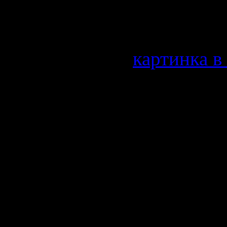
на
Fast & Furious
(Бързи 
се очаква да бъде пусната
2011 г. Според
картинка 
бъде на
29 април
, а по-к
планетата.
До преди няколко дни ням
информация относно проду
първия трейлър основните
много екшън (адски много
коли (кой би преположил