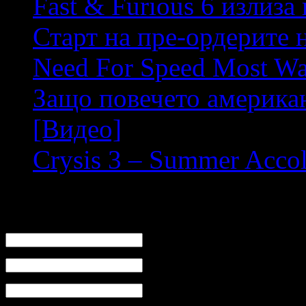
Fast & Furious 6 излиза
Старт на пре-ордерите на
Need For Speed Most Wan
Защо повечето американ
[Видео]
Crysis 3 – Summer Accol
Leave a Reply
Name (Required)
Mail (will not be published) (Require
Website