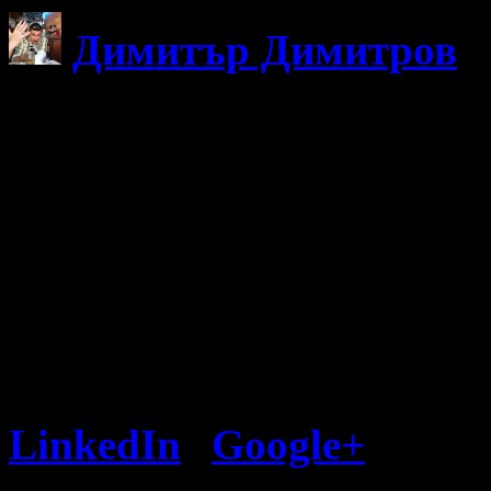
Димитър Димитров
Казвам се Димитър Димит
професионално с Google S
уеб дизайн и уеб разработ
TechStationBG.com, но им
Интересувам се също от с
спортни автомобили и още
тази публикация, следвайт
LinkedIn
|
Google+
Следет