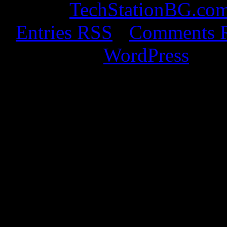
© 2026
TechStationBG.co
·
Entries RSS
·
Comments 
Powered by
WordPress
· De