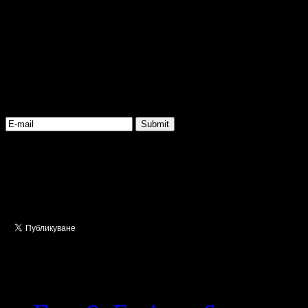
за да получавате новите 
Get Updates
Subscribe to our e-mail news
Share This Post
Related Articles