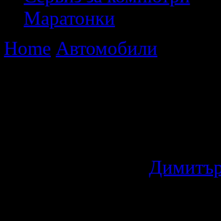
Маратонки
Home
Автомобили
Първи т
Five [Кино]
Първи трейлър на Fa
[Кино]
16 години ago
by
Димитър