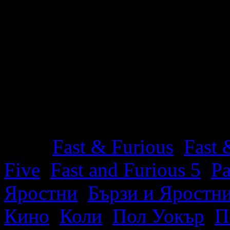
P.S: По принцип не пиша 
направя компромис за Fast
[adrotate group=“5″]
Tags:
Fast & Furious
,
Fast 
Five
,
Fast and Furious 5
,
Pa
Яростни
,
Бързи и Яростни
Кино
,
Коли
,
Пол Уокър
,
П