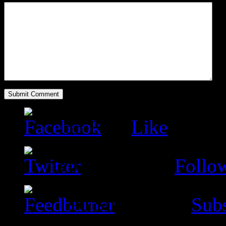
65
Fans
Like
310
Followers
Follo
90
Subscribers
Subs