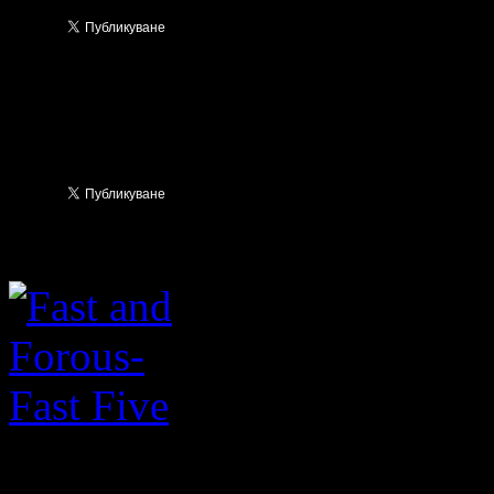
Вин Дизел и Пол Уокър отн