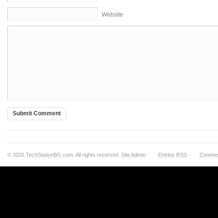
Website
© 2026
TechStationBG.com
. All rights reserved.
Site Admin
·
Entries RSS
·
Comme