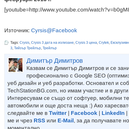
[youtube=http://www.youtube.com/watch?v=b0gM8
Източник:
Cyrsis@Facebook
Tags:
Crysis
,
Crysis 3 дата на излизане
,
Crysis 3 цена
,
Crytek
,
Ексклузивн
3
,
Тийзър Трейлър
,
Трейлър
Димитър Димитров
Казвам се Димитър Димитров и се зан
професионално с Google SEO (оптимиз
уеб дизайн и уеб разработки. Основател и со
TechStationBG.com, но имам участие и в други
Интересувам се също от софтуер, мобилни т
автомобили и още доста неща :) Ако харесват
следвайте ме в
Twitter
|
Facebook
|
LinkedIn
|
ме и чрез
RSS
или
E-Mail
, за да получавате н
моментално.