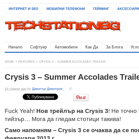
ИНТЕРНЕТ И SEO
МОБИЛНИ ТЕЛЕФОНИ
ГЕЙМИНГ
АКСЕСОАРИ
Начало
Софтуер
Автомобили
Как Да
За Блога
Усло
HOME
FEATURED
CRYSIS 3 – SUMMER ACCOLADES TRAILER
Crysis 3 – Summer Accolades Trail
14 години ago
by
Димитър Димитров
0
Fuck Yeah!
Нов трейлър на Crysis 3
! Не точно
тийзър… Мога да гледам стотици такива!
Само напомням – Crysis 3 се очаква да се по
февруари 2013 г.