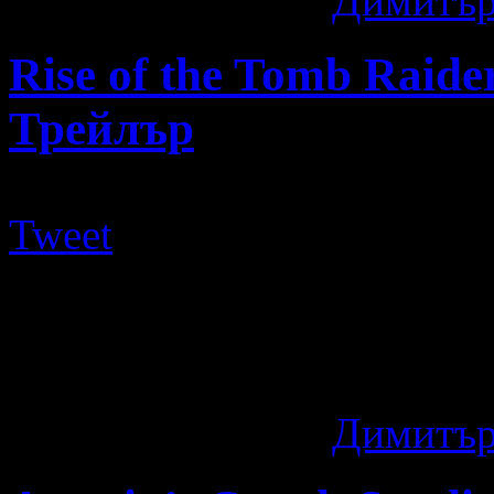
11 години ago
by
Димитър
Rise of the Tomb Raid
Трейлър
Tweet
Rise of the Tomb Raider е 
поредицата, в която главен
толкова) Лара Крофт. ...
11 години ago
by
Димитър