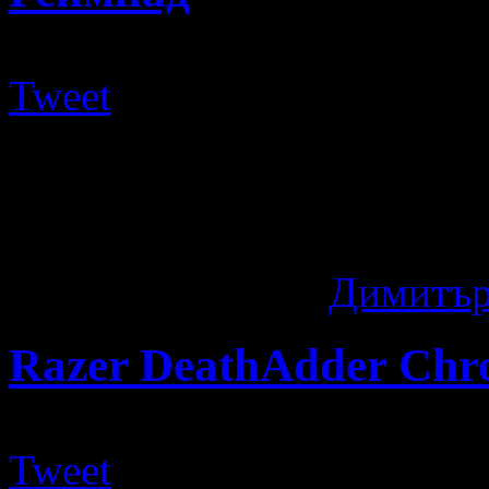
Tweet
Razer – едно име в гейм и
започва още през 1998 го
от най-популярните ...
11 години ago
by
Димитър
Razer DeathAdder Ch
Tweet