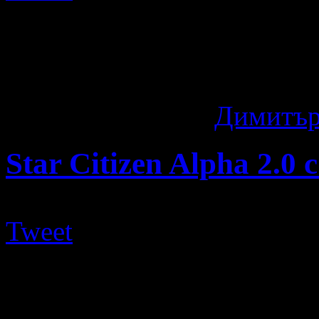
Кой не е чувал за Razer D
друга геймърска планета. Т
емблематичните мишки ...
11 години ago
by
Димитър
Star Citizen Alpha 2.0
Tweet
Едно от най-очакваните ко
Citizen, вече си има офиц