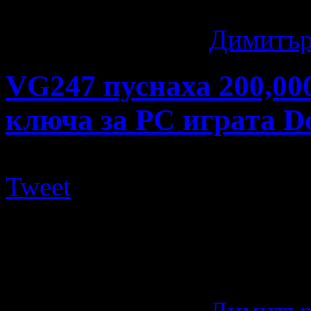
трейлър към нея. ...
11 години ago
by
Димитър
VG247 пуснаха 200,0
ключа за PC играта D
Tweet
От популярния геймърски
000 (да, хиляди) напълно 
игра, която не ...