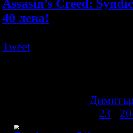
Assasin’s Creed: Syndi
40 лева!
Tweet
Най-новата част на от поп
Creed: Syndicate – в моме
Fast2Play на скандално ...
11 години ago
by
Димитър
Страница 1 от 176
1
2
3
...
20