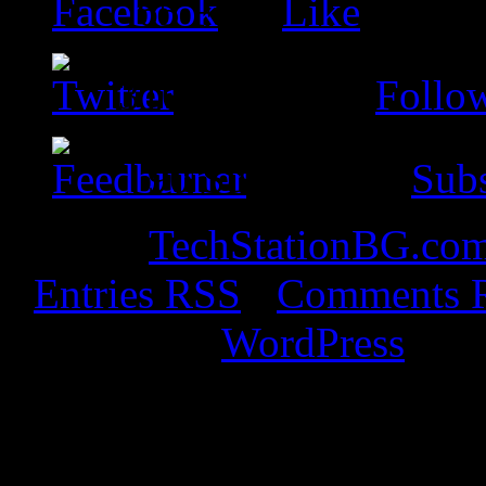
65
Fans
Like
310
Followers
Follo
90
Subscribers
Subs
© 2026
TechStationBG.co
·
Entries RSS
·
Comments 
Powered by
WordPress
· De