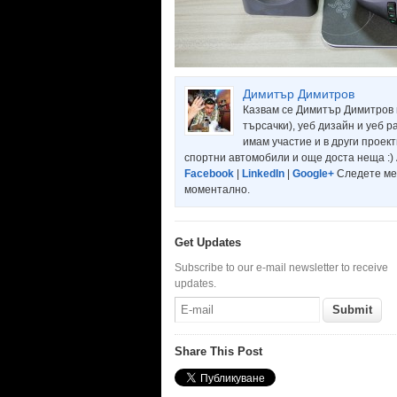
Димитър Димитров
Казвам се Димитър Димитров 
търсачки), уеб дизайн и уеб р
имам участие и в други проек
спортни автомобили и още доста неща :) 
Facebook
|
LinkedIn
|
Google+
Следете ме
моментално.
Get Updates
Subscribe to our e-mail newsletter to receive
updates.
Share This Post