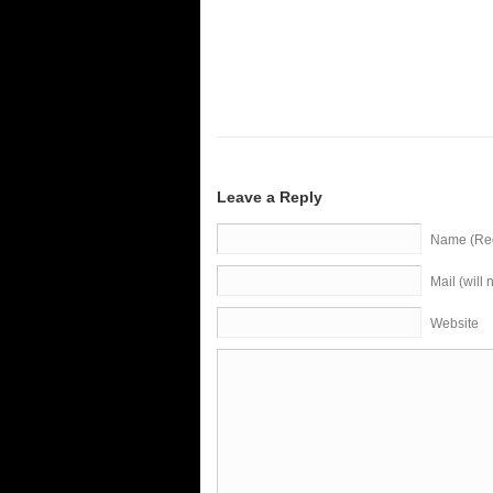
Leave a Reply
Name (Req
Mail (will
Website