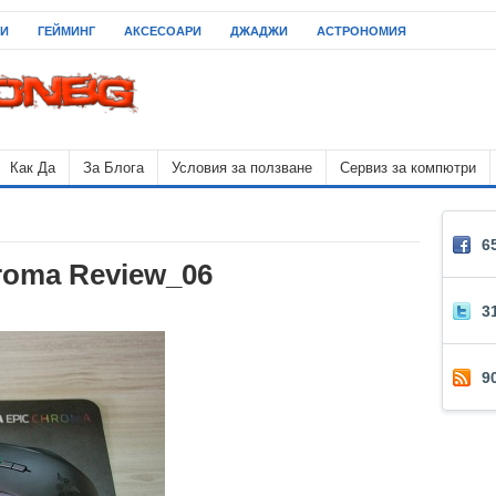
НИ
ГЕЙМИНГ
АКСЕСОАРИ
ДЖАДЖИ
АСТРОНОМИЯ
Как Да
За Блога
Условия за ползване
Сервиз за компютри
6
roma Review_06
3
9