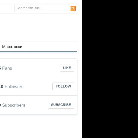
Маратонки
5
Fans
LIKE
10
Followers
FOLLOW
0
Subscribers
SUBSCRIBE