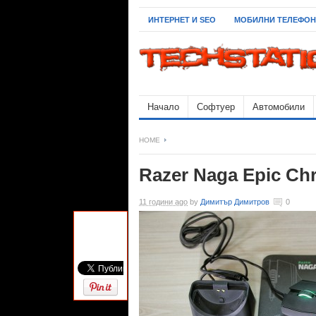
ИНТЕРНЕТ И SEO
МОБИЛНИ ТЕЛЕФО
Начало
Софтуер
Автомобили
HOME
Razer Naga Epic Ch
11 години ago
by
Димитър Димитров
0