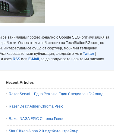
и се занимавам професионално с Google SEO (оптимизация за
азработки. Основател и собственик на TechStationBG.com, но
ти. Интересувам се също от софтуер, мобилни телефони,
Ако харесвате тази публикация, следвайте ме в
Twitter
|
 и чрез
RSS
или
E-Mail
, за да получавате новите ми писания
Recent Articles
Razer Serval – Едно Ревю на Един Специален Геймпад
Razer DeathAdder Chroma Ревю
Razer NAGA EPIC Chroma Ревю
Star Citizen Alpha 2.0 с дебютен трейлър